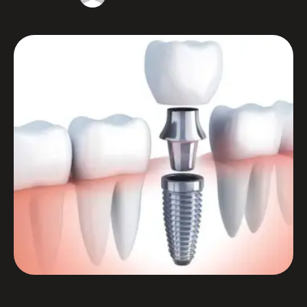
ve uzun ömürlü çözümler sunar. Diş turizmi
alanında öncü bir kurum olan Niva Aesthetic,
hastalarına birinci sınıf implant tedavisi sunarken
BioHorizons markasını tercih etmektedir.
BioHorizons diş implantları, Amerika Birleşik …