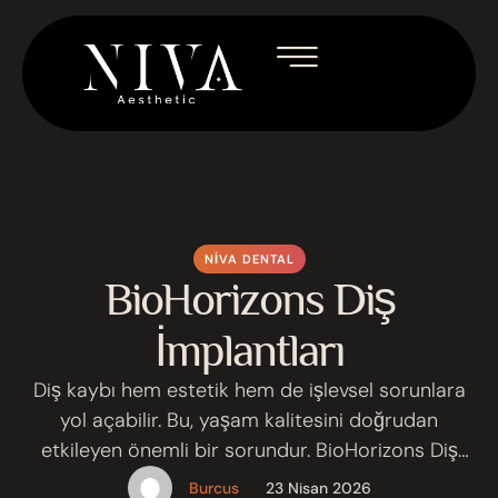
NIVA DENTAL
BioHorizons Diş
İmplantları
Diş kaybı hem estetik hem de işlevsel sorunlara
yol açabilir. Bu, yaşam kalitesini doğrudan
etkileyen önemli bir sorundur. BioHorizons Diş
İmplantları, eksik dişlerin yerine doğal görünümlü
Burcus
23 Nisan 2026